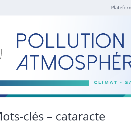
Platefor
ots-clés – cataracte