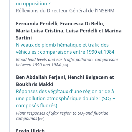
ou opposition ?
Réflexions du Directeur Général de l'INSERM
Fernanda
Perdelli
,
Francesca
Di Bello
,
Maria Luisa
Cristina
,
Luisa
Perdelli
et
Marina
Sartini
Niveaux de plomb hématique et trafic des
véhicules : comparaisons entre 1990 et 1984
Blood lead levels and ear traffic pollution: comparisons
between 1990 and 1984
Ben Abdallah
Ferjani
,
Henchi
Belgacem
et
Boukhris
Makki
Réponses des végétaux d'une région aride à
une pollution atmosphérique double : (SO
+
2
composés fluorés)
Plant responses of Sfax region to SO
and fluoride
2
compounds
Erwin
Ulrich