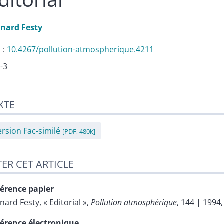
rnard
Festy
 :
10.4267/pollution-atmospherique.4211
2-3
te
XTE
er cet article
eur
ersion Fac-similé
[PDF, 480k]
TER CET ARTICLE
érence papier
rnard
Festy
, « Editorial »,
Pollution atmosphérique
, 144 | 1994,
érence électronique