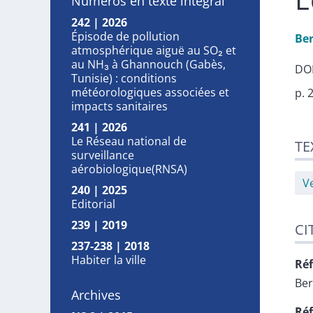
Numéros en texte intégral
242 | 2026
Épisode de pollution
Be
atmosphérique aiguë au SO₂ et
au NH₃ à Ghannouch (Gabès,
DOI
Tunisie) : conditions
météorologiques associées et
p. 
impacts sanitaires
241 | 2026
Tex
Le Réseau national de
TE
Cit
surveillance
Aut
aérobiologique(RNSA)
V
240 | 2025
Editorial
239 | 2019
CI
237-238 | 2018
Habiter la ville
Réf
Be
Archives
Réf