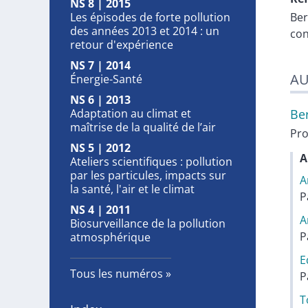
NS 8 | 2015
Les épisodes de forte pollution
Be
des années 2013 et 2014 : un
con
retour d'expérience
NS 7 | 2014
AU
Énergie-Santé
NS 6 | 2013
Adaptation au climat et
Be
maîtrise de la qualité de l’air
Pro
NS 5 | 2012
A
Ateliers scientifiques : pollution
par les particules, impacts sur
A
la santé, l'air et le climat
P
NS 4 | 2011
A
Biosurveillance de la pollution
P
atmosphérique
E
Tous les numéros
P
T