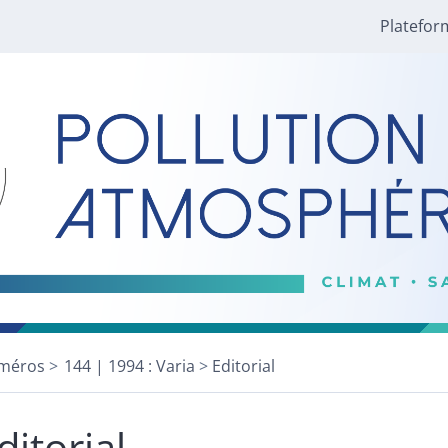
Platefor
méros
144 | 1994 : Varia
Editorial
ditorial