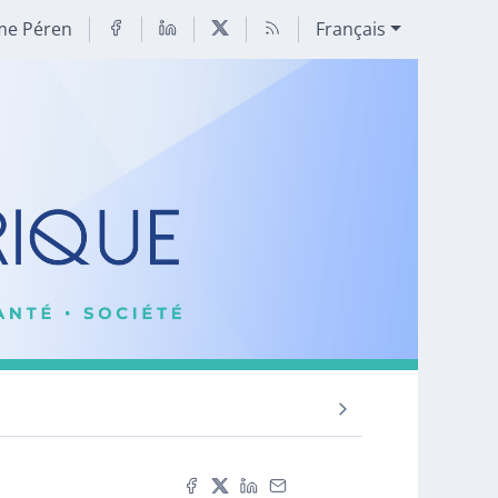
me Péren
Français