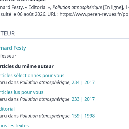
rnard
Festy
, « Editorial »,
Pollution atmosphérique
[En ligne], 
sulté le 06 août 2026. URL : https://www.peren-revues.fr/
TEUR
rnard
Festy
fesseur
rticles du même auteur
rticles sélectionnés pour vous
aru dans
Pollution atmosphérique
,
234 | 2017
rticles lus pour vous
aru dans
Pollution atmosphérique
,
233 | 2017
ditorial
aru dans
Pollution atmosphérique
,
159 | 1998
ous les textes...