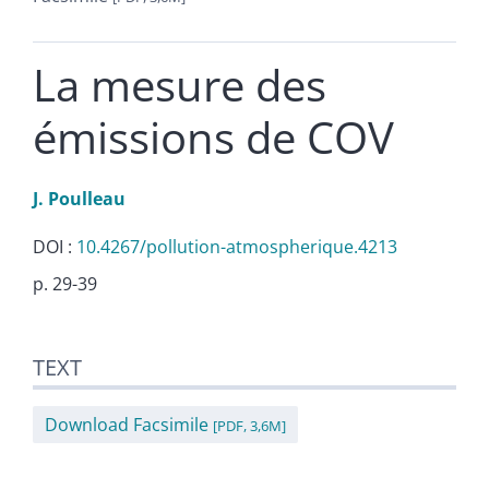
La mesure des
émissions de COV
J.
Poulleau
DOI :
10.4267/pollution-atmospherique.4213
p. 29-39
Text
TEXT
References
Author
Download Facsimile
[PDF, 3,6M]