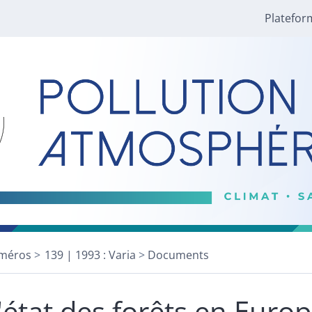
Platefor
méros
139 | 1993 : Varia
Documents
'état des forêts en Euro