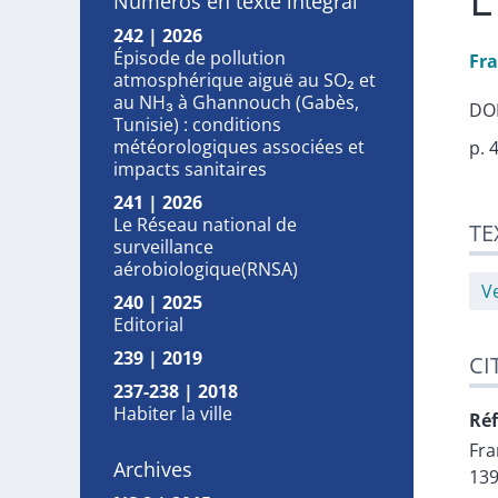
Numéros en texte intégral
242 | 2026
Épisode de pollution
Fr
atmosphérique aiguë au SO₂ et
au NH₃ à Ghannouch (Gabès,
DOI
Tunisie) : conditions
météorologiques associées et
p. 
impacts sanitaires
241 | 2026
Tex
Le Réseau national de
TE
Cit
surveillance
Aut
aérobiologique(RNSA)
V
240 | 2025
Editorial
239 | 2019
CI
237-238 | 2018
Habiter la ville
Réf
Fr
Archives
139