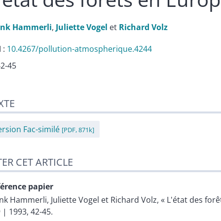
ank
Hammerli
,
Juliette
Vogel
et
Richard
Volz
 :
10.4267/pollution-atmospherique.4244
42-45
te
XTE
er cet article
eurs
ersion Fac-similé
[PDF, 871k]
TER CET ARTICLE
érence papier
ank
Hammerli
,
Juliette
Vogel
et
Richard
Volz
, « L'état des for
 | 1993, 42-45.