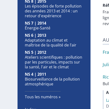
NS 8 | 2015
Réf
Les épisodes de forte pollution
des années 2013 et 2014 : un
Fr
retour d'expérience
lig
NS 7 | 2014
rev
Énergie-Santé
NS 6 | 2013
AU
Adaptation au climat et
maîtrise de la qualité de l’air
Fr
NS 5 | 2012
Ateliers scientifiques : pollution
par les particules, impacts sur
Jul
la santé, l'air et le climat
NS 4 | 2011
Ri
Biosurveillance de la pollution
Bul
atmosphérique
A
Tous les numéros
L
D