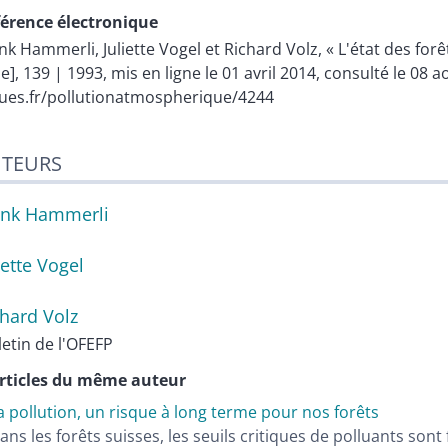
érence électronique
ank
Hammerli
,
Juliette
Vogel
et
Richard
Volz
, « L'état des for
ne], 139 | 1993, mis en ligne le 01 avril 2014, consulté le 08
ues.fr/pollutionatmospherique/4244
TEURS
ank
Hammerli
iette
Vogel
chard
Volz
letin de l'OFEFP
rticles du même auteur
a pollution, un risque à long terme pour nos forêts
ans les forêts suisses, les seuils critiques de polluants so