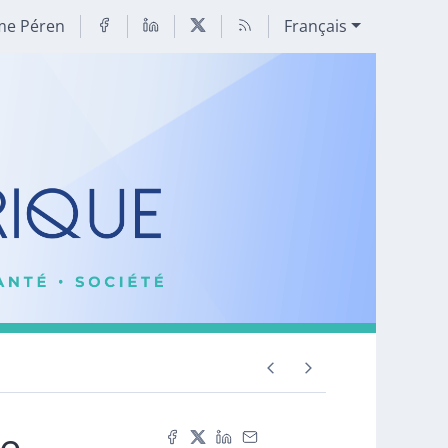
me Péren
Français
pe