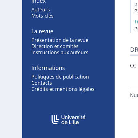
Index
p
Auteurs
P
Mots-clés
T
P
La revue
Présentation de la revue
Direction et comités
DR
Instructions aux auteurs
CC
Informations
Politiques de publication
Contacts
Crédits et mentions légales
Nu
Affiliations/partenaires