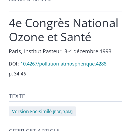
4e Congrès National
Ozone et Santé
Paris, Institut Pasteur, 3-4 décembre 1993
DOI :
10.4267/pollution-atmospherique.4288
p. 34-46
Texte
TEXTE
Citer cet article
Version Fac-similé
[PDF, 3,0M]
CITER CET ARTICLE