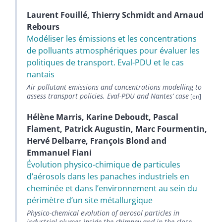
Laurent
Fouillé
,
Thierry
Schmidt
and
Arnaud
Rebours
Modéliser les émissions et les concentrations
de polluants atmosphériques pour évaluer les
politiques de transport. Eval-PDU et le cas
nantais
Air pollutant emissions and concentrations modelling to
assess transport policies. Eval-PDU and Nantes’ case
Hélène
Marris
,
Karine
Deboudt
,
Pascal
Flament
,
Patrick
Augustin
,
Marc
Fourmentin
,
Hervé
Delbarre
,
François
Blond
and
Emmanuel
Fiani
Évolution physico-chimique de particules
d’aérosols dans les panaches industriels en
cheminée et dans l’environnement au sein du
périmètre d’un site métallurgique
Physico-chemical evolution of aerosol particles in
industrial plumes inside the chimney and in the close