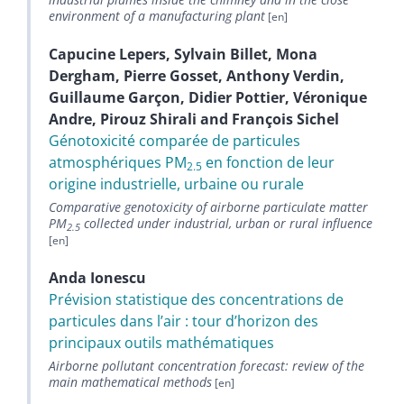
environment of a manufacturing plant
Capucine
Lepers
,
Sylvain
Billet
,
Mona
Dergham
,
Pierre
Gosset
,
Anthony
Verdin
,
Guillaume
Garçon
,
Didier
Pottier
,
Véronique
Andre
,
Pirouz
Shirali
and
François
Sichel
Génotoxicité comparée de particules
atmosphériques PM
en fonction de leur
2.5
origine industrielle, urbaine ou rurale
Comparative genotoxicity of airborne particulate matter
PM
collected under industrial, urban or rural influence
2.5
Anda
Ionescu
Prévision statistique des concentrations de
particules dans l’air : tour d’horizon des
principaux outils mathématiques
Airborne pollutant concentration forecast: review of the
main mathematical methods