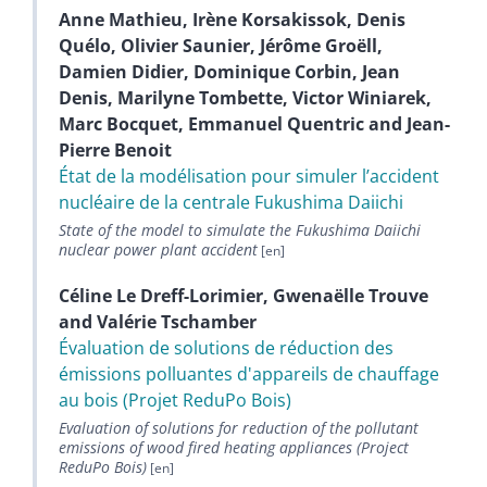
Anne
Mathieu
,
Irène
Korsakissok
,
Denis
Quélo
,
Olivier
Saunier
,
Jérôme
Groëll
,
Damien
Didier
,
Dominique
Corbin
,
Jean
Denis
,
Marilyne
Tombette
,
Victor
Winiarek
,
Marc
Bocquet
,
Emmanuel
Quentric
and
Jean-
Pierre
Benoit
État de la modélisation pour simuler l’accident
nucléaire de la centrale Fukushima Daiichi
State of the model to simulate the Fukushima Daiichi
nuclear power plant accident
Céline
Le Dreff-Lorimier
,
Gwenaëlle
Trouve
and
Valérie
Tschamber
Évaluation de solutions de réduction des
émissions polluantes d'appareils de chauffage
au bois (Projet ReduPo Bois)
Evaluation of solutions for reduction of the pollutant
emissions of wood fired heating appliances (Project
ReduPo Bois)