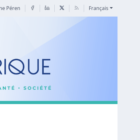
me Péren
Français