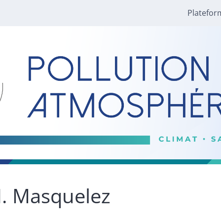
Platefor
.
Masquelez