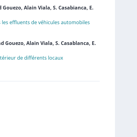
d
Gouezo
,
Alain
Viala
,
S.
Casabianca
,
E.
s les effluents de véhicules automobiles
nd
Gouezo
,
Alain
Viala
,
S.
Casablanca
,
E.
ntérieur de différents locaux