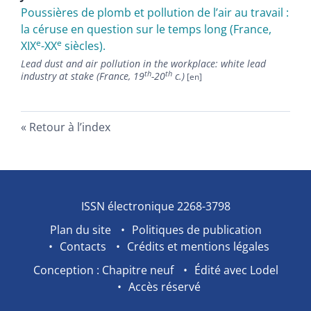
Poussières de plomb et pollution de l’air au travail :
la céruse en question sur le temps long (France,
e
e
XIX
-XX
siècles).
Lead dust and air pollution in the workplace: white lead
th
th
industry at stake (France, 19
-20
c.)
Retour à l’index
ISSN électronique 2268-3798
Plan du site
Politiques de publication
Contacts
Crédits et mentions légales
Conception : Chapitre neuf
Édité avec Lodel
Accès réservé