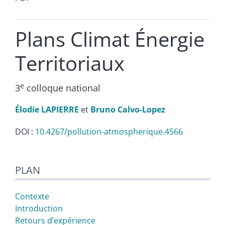
Plans Climat Énergie
Territoriaux
e
3
colloque national
Élodie
LAPIERRE
et
Bruno
Calvo-Lopez
DOI :
10.4267/pollution-atmospherique.4566
Plan
PLAN
Texte
Notes
Illustrations
Contexte
Citer cet article
Introduction
Auteurs
Retours d’expérience