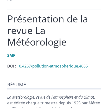
Présentation de la
revue La
Météorologie
SMF
DOI :
10.4267/pollution-atmospherique.4685
Résumé
RÉSUMÉ
Texte
Illustrations
Citer cet article
La Météorologie, revue de l'atmosphère et du climat
,
Auteur
est éditée chaque trimestre depuis 1925 par Météo