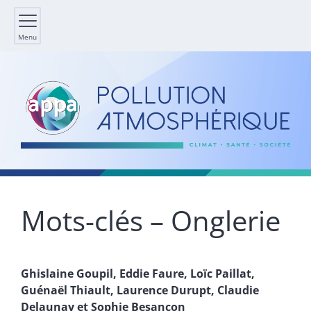
Menu
Mots-clés – Onglerie
Ghislaine
Goupil
,
Eddie
Faure
,
Loïc
Paillat
,
Guénaël
Thiault
,
Laurence
Durupt
,
Claudie
Delaunay
et
Sophie
Besançon