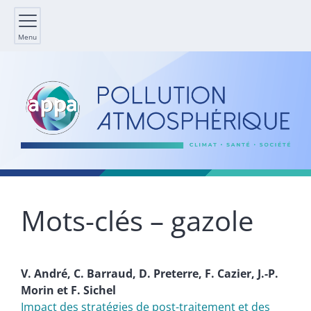
Menu
Mots-clés – gazole
V.
André
,
C.
Barraud
,
D.
Preterre
,
F.
Cazier
,
J.-P.
Morin
et
F.
Sichel
Impact des stratégies de post-traitement et des