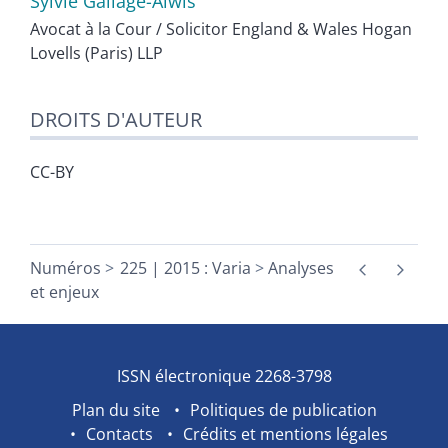
Sylvie
Gallage-Alwis
Avocat à la Cour / Solicitor England & Wales Hogan
Lovells (Paris) LLP
DROITS D'AUTEUR
CC-BY
Numéros
225 | 2015 : Varia
Analyses
et enjeux
ISSN électronique 2268-3798
Plan du site
Politiques de publication
Contacts
Crédits et mentions légales