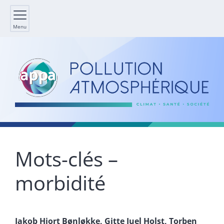
Menu
Mots-clés –
morbidité
Jakob Hjort
Bønløkke
,
Gitte Juel
Holst
,
Torben