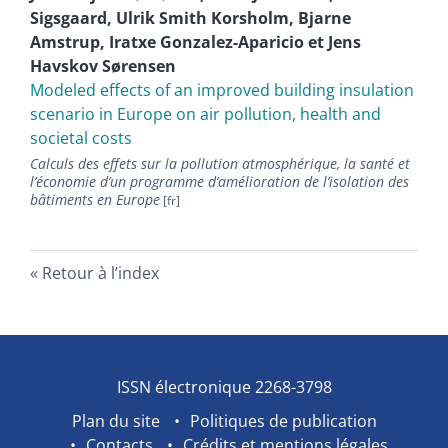
Sigsgaard
,
Ulrik Smith
Korsholm
,
Bjarne
Amstrup
,
Iratxe
Gonzalez-Aparicio
et
Jens
Havskov
Sørensen
Modeled effects of an improved building insulation
scenario in Europe on air pollution, health and
societal costs
Calculs des effets sur la pollution atmosphérique, la santé et
l’économie d’un programme d’amélioration de l’isolation des
bâtiments en Europe
Retour à l’index
ISSN électronique 2268-3798
Plan du site
Politiques de publication
Contacts
Crédits et mentions légales