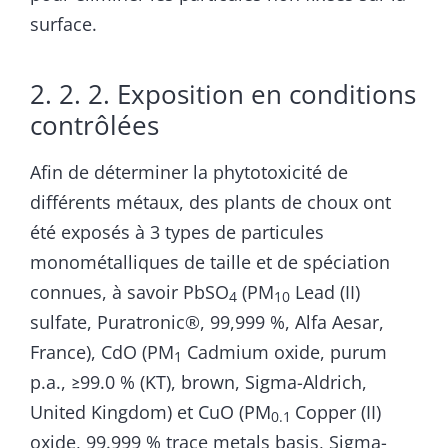
surface.
2. 2. 2. Exposition en conditions
contrôlées
Afin de déterminer la phytotoxicité de
différents métaux, des plants de choux ont
été exposés à 3 types de particules
monométalliques de taille et de spéciation
connues, à savoir PbSO
(PM
Lead (II)
4
10
sulfate, Puratronic®, 99,999 %, Alfa Aesar,
France), CdO (PM
Cadmium oxide, purum
1
p.a., ≥99.0 % (KT), brown, Sigma-Aldrich,
United Kingdom) et CuO (PM
Copper (II)
0.1
oxide, 99.999 % trace metals basis, Sigma-