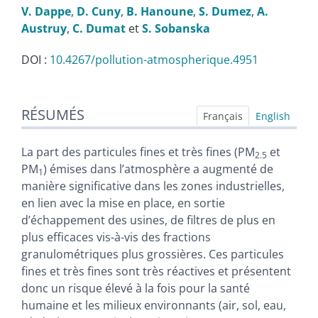
V.
Dappe
,
D.
Cuny
,
B.
Hanoune
,
S.
Dumez
,
A.
Austruy
,
C.
Dumat
et
S.
Sobanska
DOI :
10.4267/pollution-atmospherique.4951
Résumés
RÉSUMÉS
Index
Français
English
Plan
Texte
La part des particules fines et très fines (PM
et
2.5
Bibliographie
PM
) émises dans l’atmosphère a augmenté de
1
Illustrations
manière significative dans les zones industrielles,
Citer cet article
en lien avec la mise en place, en sortie
Auteurs
d’échappement des usines, de filtres de plus en
plus efficaces vis-à-vis des fractions
granulométriques plus grossières. Ces particules
fines et très fines sont très réactives et présentent
donc un risque élevé à la fois pour la santé
humaine et les milieux environnants (air, sol, eau,