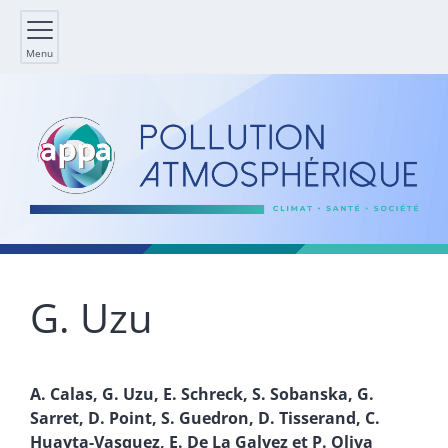
Menu
G.
Uzu
A.
Calas
,
G.
Uzu
,
E.
Schreck
,
S.
Sobanska
,
G.
Sarret
,
D.
Point
,
S.
Guedron
,
D.
Tisserand
,
C.
Huayta-Vasquez
,
E. De La
Galvez
et
P.
Oliva