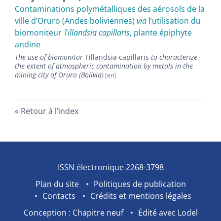
Contaminations polymétalliques des aérosols de la
ville d’Oruro (Andes boliviennes)
via
l’utilisation du
biomoniteur
Tillandsia capillaris
, plante épiphyte
andine
The use of biomonitor
Tillandsia capillaris
to characterize
the extent of atmospheric contamination by metals in the
mining city of Oruro (Bolivia)
Retour à l’index
ISSN électronique 2268-3798
Plan du site
Politiques de publication
Contacts
Crédits et mentions légales
Conception : Chapitre neuf
Édité avec Lodel