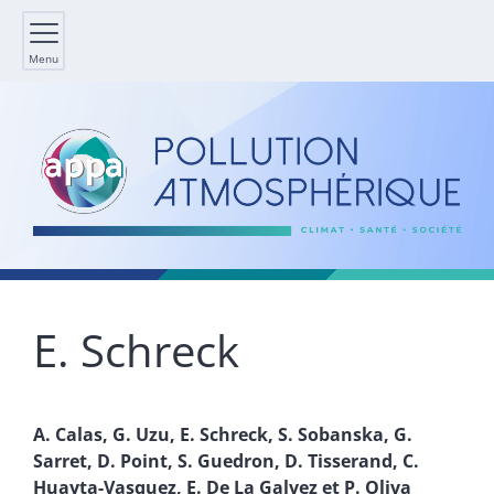
Menu
E.
Schreck
A.
Calas
,
G.
Uzu
,
E.
Schreck
,
S.
Sobanska
,
G.
Sarret
,
D.
Point
,
S.
Guedron
,
D.
Tisserand
,
C.
Huayta-Vasquez
,
E. De La
Galvez
et
P.
Oliva