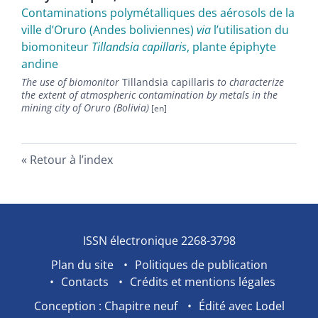
Contaminations polymétalliques des aérosols de la
ville d’Oruro (Andes boliviennes)
via
l’utilisation du
biomoniteur
Tillandsia capillaris
, plante épiphyte
andine
The use of biomonitor
Tillandsia capillaris
to characterize
the extent of atmospheric contamination by metals in the
mining city of Oruro (Bolivia)
Retour à l’index
ISSN électronique 2268-3798
Plan du site
Politiques de publication
Contacts
Crédits et mentions légales
Conception : Chapitre neuf
Édité avec Lodel