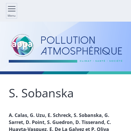
Menu
S.
Sobanska
A.
Calas
,
G.
Uzu
,
E.
Schreck
,
S.
Sobanska
,
G.
Sarret
,
D.
Point
,
S.
Guedron
,
D.
Tisserand
,
C.
Huayta-Vasquez
,
E. De La
Galvez
et
P.
Oliva