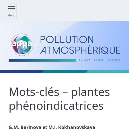
Menu
Mots-clés – plantes
phénoindicatrices
G.M.
Barinova
et
M.I.
Kokhanovskaya