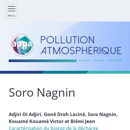
Menu
Soro
Nagnin
Adjiri Oi
Adjiri
,
Goné Droh
Laciné
,
Soro
Nagnin
,
Kouamé Kouamé
Victor
et
Biémi
Jean
Caractérisation du biogaz de la décharge