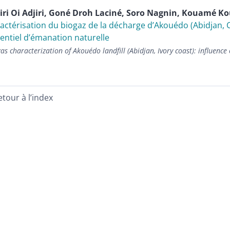
iri Oi
Adjiri
,
Goné Droh
Laciné
,
Soro
Nagnin
,
Kouamé K
actérisation du biogaz de la décharge d’Akouédo (Abidjan, Côt
entiel d’émanation naturelle
as characterization of Akouédo landfill (Abidjan, Ivory coast): influenc
etour à l’index