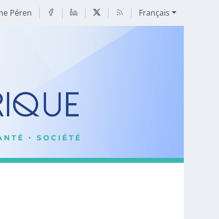
me Péren
Français