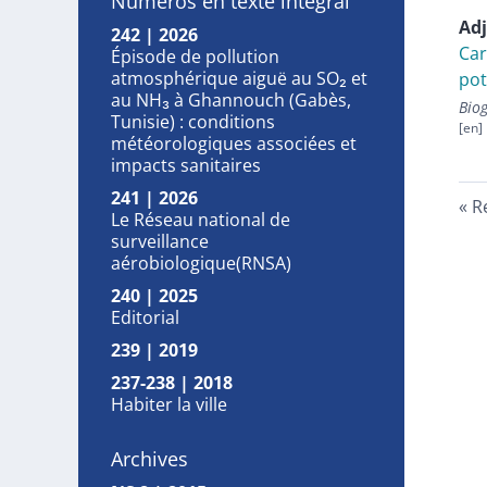
Numéros en texte intégral
Adj
242 | 2026
Car
Épisode de pollution
atmosphérique aiguë au SO₂ et
pot
au NH₃ à Ghannouch (Gabès,
Biog
Tunisie) : conditions
météorologiques associées et
impacts sanitaires
241 | 2026
R
Le Réseau national de
surveillance
aérobiologique(RNSA)
240 | 2025
Editorial
239 | 2019
237-238 | 2018
Habiter la ville
Archives