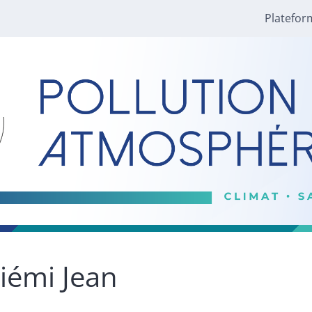
Platefor
iémi
Jean