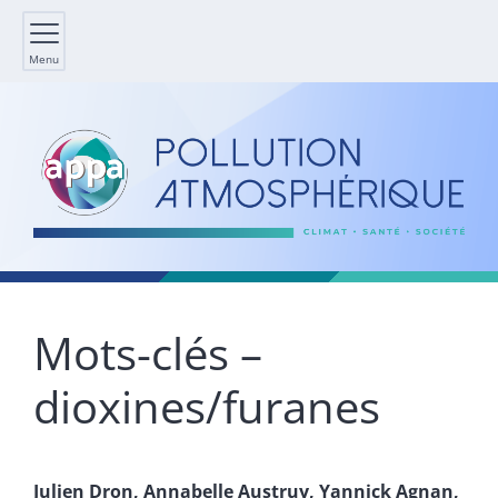
Menu
Mots-clés –
dioxines/furanes
Julien
Dron
,
Annabelle
Austruy
,
Yannick
Agnan
,