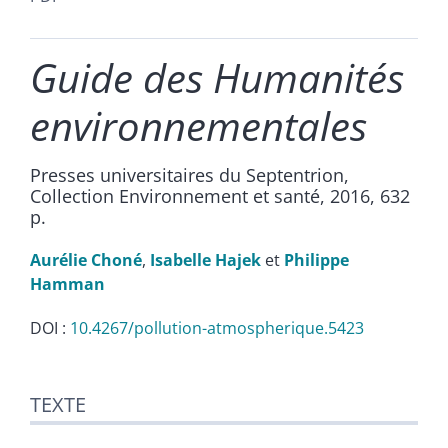
Guide des Humanités
environnementales
Presses universitaires du Septentrion,
Collection Environnement et santé, 2016, 632
p.
Aurélie
Choné
,
Isabelle
Hajek
et
Philippe
Hamman
DOI :
10.4267/pollution-atmospherique.5423
Texte
TEXTE
Illustrations
Citer cet article