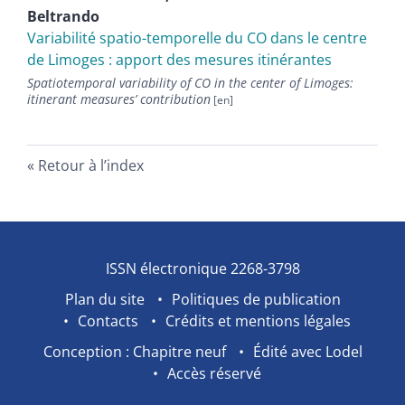
Beltrando
Variabilité spatio-temporelle du CO dans le centre
de Limoges : apport des mesures itinérantes
Spatiotemporal variability of CO in the center of Limoges:
itinerant measuresʼ contribution
Retour à l’index
ISSN électronique 2268-3798
Plan du site
Politiques de publication
Contacts
Crédits et mentions légales
Conception : Chapitre neuf
Édité avec Lodel
Accès réservé