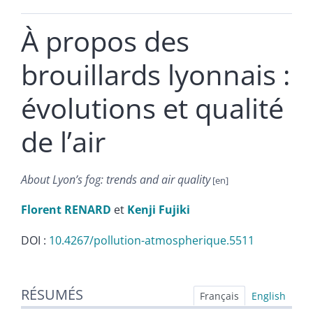
À propos des
brouillards lyonnais :
évolutions et qualité
de l’air
About Lyon’s fog: trends and air quality
Florent
RENARD
et
Kenji
Fujiki
DOI :
10.4267/pollution-atmospherique.5511
Résumés
RÉSUMÉS
Index
Français
English
Plan