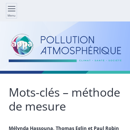
Menu
Mots-clés – méthode
de mesure
Mélynda
Hassouna
,
Thomas
Eglin
et
Paul
Robin