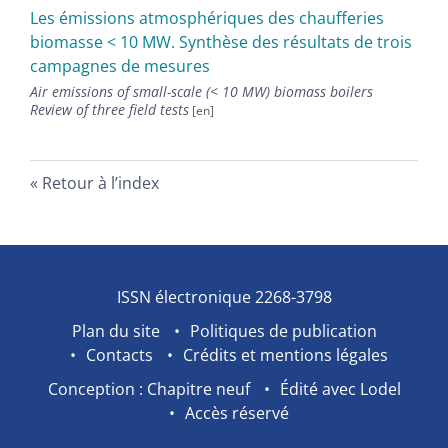
Les émissions atmosphériques des chaufferies
biomasse < 10 MW. Synthèse des résultats de trois
campagnes de mesures
Air emissions of small-scale (< 10 MW) biomass boilers
Review of three field tests
Retour à l’index
ISSN électronique 2268-3798
Plan du site
Politiques de publication
Contacts
Crédits et mentions légales
Conception : Chapitre neuf
Édité avec Lodel
Accès réservé