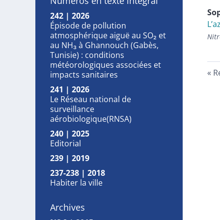
Numéros en texte intégral
So
242 | 2026
L’a
Épisode de pollution
atmosphérique aiguë au SO₂ et
Nitr
au NH₃ à Ghannouch (Gabès,
Tunisie) : conditions
météorologiques associées et
R
impacts sanitaires
241 | 2026
Le Réseau national de
surveillance
aérobiologique(RNSA)
240 | 2025
Editorial
239 | 2019
237-238 | 2018
Habiter la ville
Archives