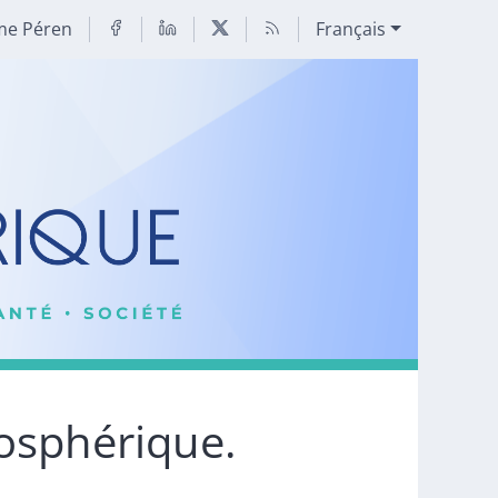
me Péren
Français
mosphérique.