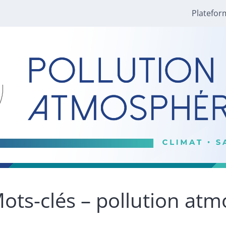
Platefor
ots-clés – pollution at