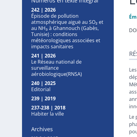
Numéros en texte intégral
242 | 2026
Épisode de pollution
Ém
atmosphérique aiguë au SO₂ et
au NH₃ à Ghannouch (Gabès,
DOI
Tunisie) : conditions
météorologiques associées et
impacts sanitaires
Ré
RÉ
Pla
241 | 2026
Tex
Le Réseau national de
surveillance
No
Les
aérobiologique(RNSA)
Ill
dép
240 | 2025
Cit
Mét
Editorial
Aut
ass
239 | 2019
ann
inn
237-238 | 2018
Habiter la ville
Le 
pha
Archives
pou