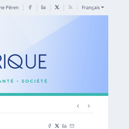
me Péren
Français