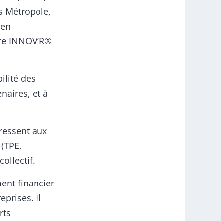
s Métropole,
 en
vre INNOV’R®
ilité des
naires, et à
dressent aux
 (TPE,
ollectif.
ent financier
prises. Il
rts