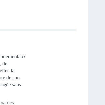
ironnementaux
, de
fet, la
nce de son
isagée sans
umaines