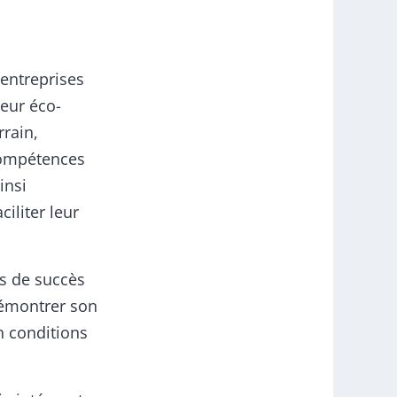
entreprises
leur éco-
rrain,
compétences
insi
iliter leur
és de succès
démontrer son
n conditions