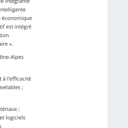
ie intégrante
Intelligente
ent économique
if est intégré
tion
ire ».
hône-Alpes
à l’efficacité
velables ;
tériaux ;
t logiciels
s