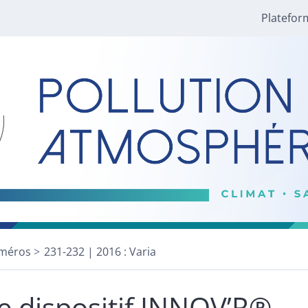
Platefor
méros
231-232 | 2016 : Varia
e dispositif INNOV’R®