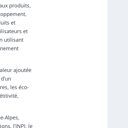
aux produits,
eloppement,
uits et
lisateurs et
 utilisant
onnement
aleur ajoutée
 d’un
es, les éco-
itivité,
ne-Alpes,
ns, l’INPI, le