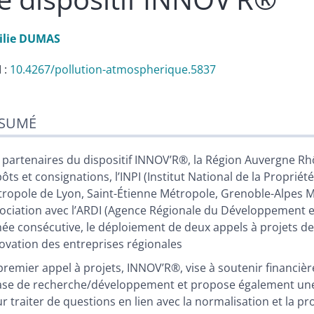
ilie
DUMAS
 :
10.4267/pollution-atmospherique.5837
sumé
SUMÉ
n
te
tes
 partenaires du dispositif INNOV’R®, la Région Auvergne Rhô
ustrations
ôts et consignations, l’INPI (Institut National de la Propriét
er cet article
ropole de Lyon, Saint-Étienne Métropole, Grenoble-Alpes Mé
eur
ociation avec l’ARDI (Agence Régionale du Développement et 
ée consécutive, le déploiement de deux appels à projets des
ovation des entreprises régionales
premier appel à projets, INNOV’R®, vise à soutenir financiè
se de recherche/développement et propose également une mi
r traiter de questions en lien avec la normalisation et la prop