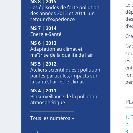
NS 8 | 2015
Le 
Les épisodes de forte pollution
dép
des années 2013 et 2014 : un
des
retour d'expérience
d’e
NS 7 | 2014
Énergie-Santé
Cré
NS 6 | 2013
Dep
Adaptation au climat et
sou
maîtrise de la qualité de l’air
est
NS 5 | 2012
ent
Ateliers scientifiques : pollution
fon
par les particules, impacts sur
la santé, l'air et le climat
per
NS 4 | 2011
Biosurveillance de la pollution
PL
atmosphérique
1. 
Tous les numéros
2. 
3. 