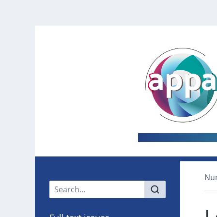
Nu
Main menu
L