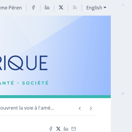
rme Péren
English
ouvrent la voie à l'amé
…