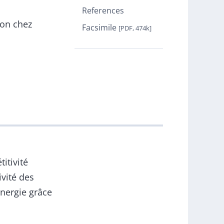
References
ion chez
Facsimile
[PDF, 474k]
itivité
ivité des
énergie grâce