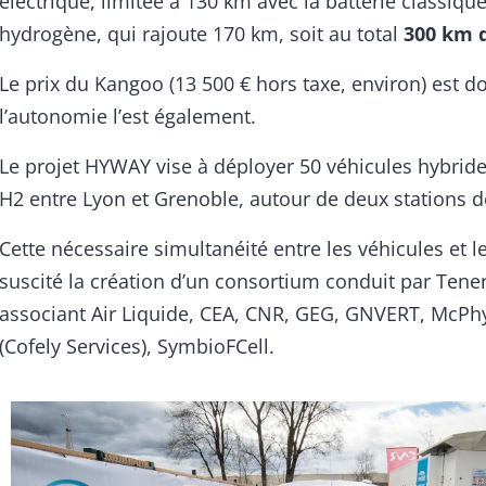
électrique, limitée à 130 km avec la batterie classique
hydrogène, qui rajoute 170 km, soit au total
300 km 
Le prix du Kangoo (13 500 € hors taxe, environ) est d
l’autonomie l’est également.
Le projet HYWAY vise à déployer 50 véhicules hybrid
H2 entre Lyon et Grenoble, autour de deux stations d
Cette nécessaire simultanéité entre les véhicules et l
suscité la création d’un consortium conduit par Tener
associant Air Liquide, CEA, CNR, GEG, GNVERT, McPh
(Cofely Services), SymbioFCell.