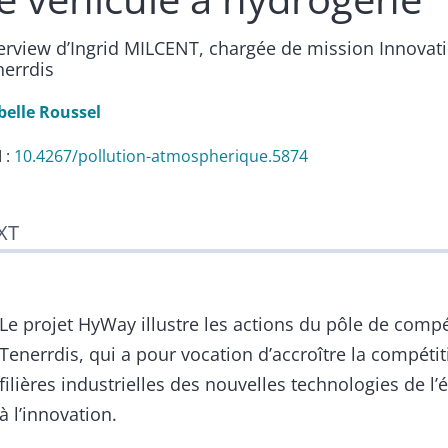
terview d’Ingrid MILCENT, chargée de mission Innovat
nerrdis
belle
Roussel
 :
10.4267/pollution-atmospherique.5874
t
XT
ustrations
erences
thor
Le projet HyWay illustre les actions du pôle de compét
Tenerrdis, qui a pour vocation d’accroître la compétit
filières industrielles des nouvelles technologies de l’
à l’innovation.