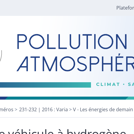
Platefo
méros
231-232 | 2016 : Varia
V - Les énergies de demain 
e véhicule à hydrogène