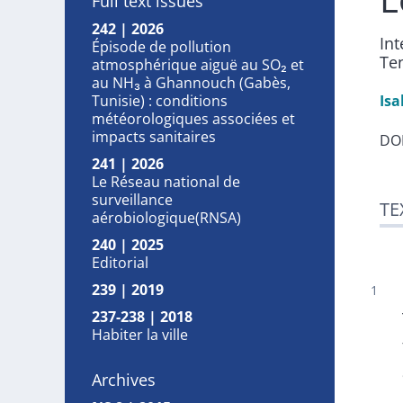
Full text issues
242 | 2026
In
Épisode de pollution
Te
atmosphérique aiguë au SO₂ et
au NH₃ à Ghannouch (Gabès,
Tunisie) : conditions
Isa
météorologiques associées et
impacts sanitaires
DOI
241 | 2026
Le Réseau national de
Tex
surveillance
TE
Ill
aérobiologique(RNSA)
Ref
240 | 2025
Au
Editorial
239 | 2019
237-238 | 2018
Habiter la ville
Archives