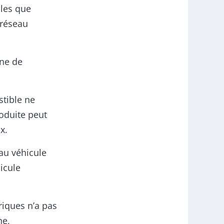
lles que
 réseau
ène de
stible ne
roduite peut
x.
 au véhicule
icule
riques n’a pas
ne,