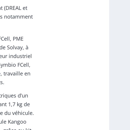
at (DREAL et
ers notamment
FCell, PME
de Solvay, à
eur industriel
Symbio FCell,
 travaille en
s.
triques d’un
ant 1,7 kg de
e du véhicule.
cule Kangoo