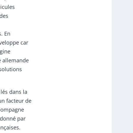
icules
 des
s. En
éveloppe car
igine
té allemande
solutions
lés dans la
un facteur de
accompagne
rdonné par
nçaises.