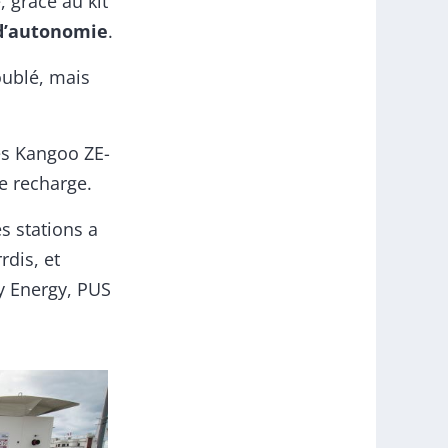
, grâce au kit
d’autonomie
.
oublé, mais
es Kangoo ZE-
e recharge.
es stations a
rdis, et
y Energy, PUS