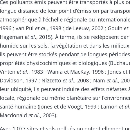
Ces polluants émis peuvent être transportés à plus 
longue distance de leur point d’émission par transpo
atmosphérique à l’échelle régionale ou internationa
1996 ; van Pul
et al
., 1998 ; de Leeuw, 2002 ; Gouin
et 
Hageman
et al
., 2015). À terme, ils se redéposent pa
humide sur les sols, la végétation et dans les milieu
ils peuvent être stockés pendant de longues périodes
propriétés physicochimiques et biologiques (Buchaue
Vinten
et al
., 1983 ; Wania et MacKay, 1996 ; Jones et
Davidson, 1997 ; Nizzetto
et al
., 2008 ; Nam
et al
., 20
leur ubiquité, ils peuvent induire des effets néfastes 
locale, régionale ou même planétaire sur l’environne
santé humaine (Jones et de Voogt, 1999 ; Lamon
et al
Macdonald
et al
., 2003).
Avec 1 077 sites et sols pollués ou potentiellement po