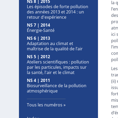
NS 8 | 2015
Bib
la 
Les épisodes de forte pollution
Ill
l’e
des années 2013 et 2014 : un
Cit
des
retour d'expérience
Aut
pro
NS 7 | 2014
atm
Énergie-Santé
ici
NS 6 | 2013
pol
Adaptation au climat et
l’i
maîtrise de la qualité de l’air
com
NS 5 | 2012
pol
Ateliers scientifiques : pollution
par les particules, impacts sur
Les
la santé, l'air et le climat
tra
NS 4 | 2011
(ii
Biosurveillance de la pollution
iss
atmosphérique
for
mis
Tous les numéros
tem
d’é