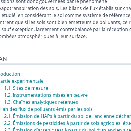
ssions sont donc gouvernées par le phénomène
vapotranspiration des sols. Les bilans de flux établis sur ch
e étudié, en considérant le sol comme système de référence
trent que si les sols sont bien émetteurs de polluants, ce r
, sauf exception, largement contrebalancé par la réception 
ombées atmosphériques à leur surface.
AN
roduction
Partie expérimentale
1.1. Sites de mesure
1.2. Instrumentations mises en œuvre
1.3. Chaînes analytiques retenues
Bilan des flux de polluants émis par les sols
2.1. Émission de HAPs à partir du sol de l’ancienne décha
2.2. Émissions de pesticides à partir de sols agricoles, ét
2.3. Émission d’arsenic (As) à partir du sol d’un ancien si