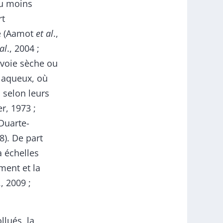
ou moins
rt
le (Aamot
et al
.,
al
., 2004 ;
r voie sèche ou
x aqueux, où
 selon leurs
r, 1973 ;
 Duarte-
08). De part
à échelles
ment et la
., 2009 ;
llués, la