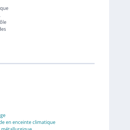
aque
,
ôle
des
rge
ude en enceinte climatique
te métallurgique