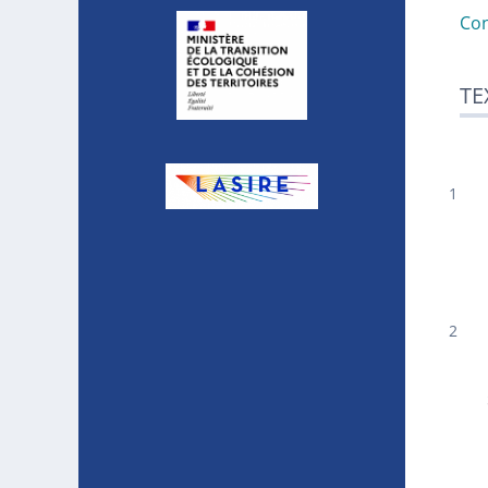
Con
TE