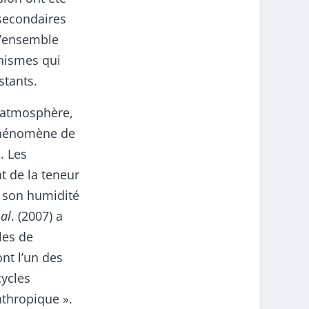
 secondaires
l’ensemble
nismes qui
stants.
l’atmosphère,
 phénomène de
. Les
t de la teneur
e son humidité
 al
. (2007) a
les de
nt l’un des
cycles
thropique ».