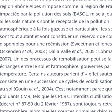
région Rhône-Alpes s’impose comme la région de Fra
impactée par la pollution des sols (BASOL, mise à jou
Si les sols naturels sont le réceptacle de la pollution
atmosphérique à la fois gazeuse et particulaire, les so
sont tout autant et vont constituer un réservoir de 
disponibles pour une réémission (Sweetman et Jones,
Ockenden
et al
., 2003 ; Dalla Valle
et al
., 2005 ; Loh
2007). Un des processus de remobilisation peut se fai
échanges entre le sol et l’atmosphère, gouvernés par
température. Certains auteurs parlent d’ « effet sauter
consiste en une succession de cycles de volatilisatio
au sol (Gouin
et al
., 2004). C’est notamment parce qu
polluants CMR, tels que les PCBs, interdits d’utilisat
(décret n° 87-59 du 2 février 1987), sont toujours ret
l’atmosphère, alors que les sources primaires d’émis