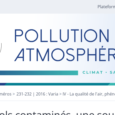
Platefor
méros
231-232 | 2016 : Varia
IV - La qualité de l'air, p
ols contaminés, une sou