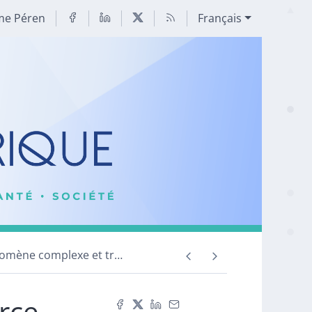
me Péren
Français
hénomène complexe et tr
…
rce