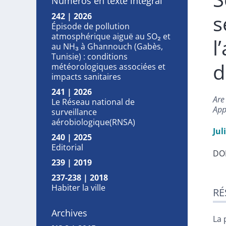
Numéros en texte intégral
s
242 | 2026
Épisode de pollution
atmosphérique aiguë au SO₂ et
l
au NH₃ à Ghannouch (Gabès,
Tunisie) : conditions
d
météorologiques associées et
impacts sanitaires
241 | 2026
Are
Le Réseau national de
App
surveillance
aérobiologique(RNSA)
Jul
240 | 2025
Editorial
DOI
239 | 2019
237-238 | 2018
Ré
Habiter la ville
RÉ
Ind
Pla
Archives
Tex
La 