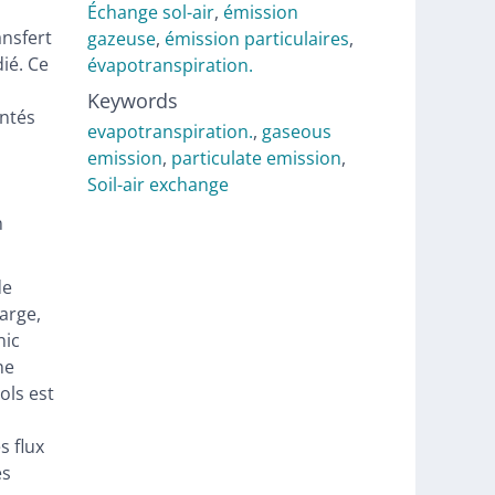
Échange sol-air
,
émission
ansfert
gazeuse
,
émission particulaires
,
ié. Ce
évapotranspiration.
Keywords
entés
evapotranspiration.
,
gaseous
emission
,
particulate emission
,
Soil-air exchange
n
de
harge,
nic
ne
ols est
s flux
es