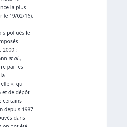
nce la plus
r le 19/02/16).
ls pollués le
composés
 2000 ;
mann
et al
.,
re par les
 la
elle », qui
n et de dépôt
e certains
ion depuis 1987
rouvés dans
sion ont été