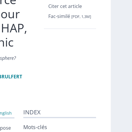
Citer cet article
pour
Fac-similé
[PDF, 1,3M]
 HAP,
nic
osphere?
BRULFERT
INDEX
nglish
Mots-clés
 pose