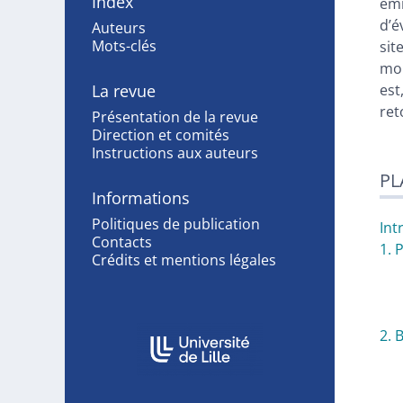
Index
émi
d’é
Auteurs
Mots-clés
sit
mon
La revue
est
ret
Présentation de la revue
Direction et comités
Instructions aux auteurs
PL
Informations
Politiques de publication
Int
Contacts
1. 
Crédits et mentions légales
Affiliations/partenaires
2. 