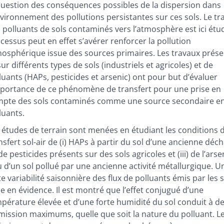
liographie
question des conséquences possibles de la dispersion dans
ustrations
nvironnement des pollutions persistantes sur ces sols. Le tr
er cet article
 polluants de sols contaminés vers l’atmosphère est ici étud
eurs
cessus peut en effet s’avérer renforcer la pollution
osphérique issue des sources primaires. Les travaux prés
 sur différents types de sols (industriels et agricoles) et de
luants (HAPs, pesticides et arsenic) ont pour but d’évaluer
mportance de ce phénomène de transfert pour une prise en
pte des sols contaminés comme une source secondaire e
luants.
 études de terrain sont menées en étudiant les conditions 
nsfert sol-air de (i) HAPs à partir du sol d’une ancienne déc
) de pesticides présents sur des sols agricoles et (iii) de l’arse
u d’un sol pollué par une ancienne activité métallurgique. U
te variabilité saisonnière des flux de polluants émis par les s
e en évidence. Il est montré que l’effet conjugué d’une
pérature élevée et d’une forte humidité du sol conduit à de
mission maximums, quelle que soit la nature du polluant. L