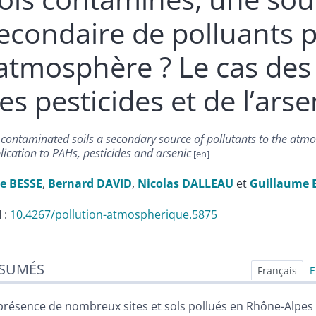
econdaire de polluants 
’atmosphère ? Le cas des
es pesticides et de l’arse
 contaminated soils a secondary source of pollutants to the atm
lication to PAHs, pesticides and arsenic
ie
BESSE
,
Bernard
DAVID
,
Nicolas
DALLEAU
et
Guillaume
 :
10.4267/pollution-atmospherique.5875
sumés
SUMÉS
ex
Français
E
n
te
présence de nombreux sites et sols pollués en Rhône-Alpes