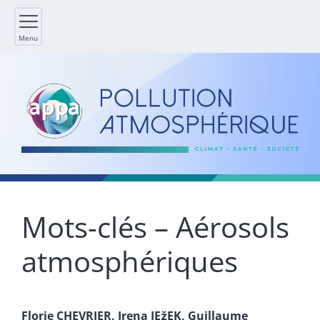
Menu
Mots-clés – Aérosols
atmosphériques
Florie
CHEVRIER
,
Irena
JEžEK
,
Guillaume