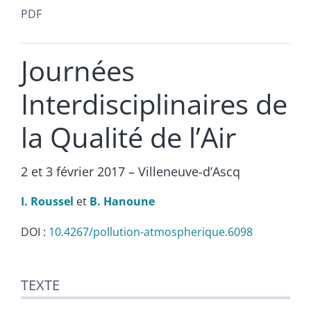
PDF
Journées
Interdisciplinaires de
la Qualité de l’Air
2 et 3 février 2017 – Villeneuve-d’Ascq
I.
Roussel
et
B.
Hanoune
DOI :
10.4267/pollution-atmospherique.6098
Texte
TEXTE
Citer cet article
Auteurs