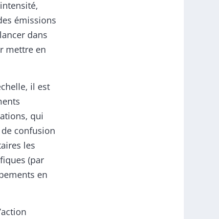
intensité,
 des émissions
e lancer dans
ur mettre en
helle, il est
ments
ations, qui
s de confusion
aires les
fiques (par
uipements en
’action