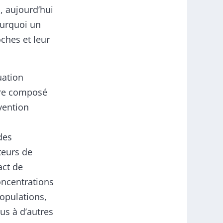
, aujourd’hui
ourquoi un
ches et leur
uation
dre composé
vention
des
teurs de
act de
oncentrations
populations,
us à d’autres