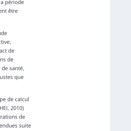
la période
ent être
tude
tive,
act de
ons de
t de santé,
bustes que
ape de calcul
(HEI, 2010)
rations de
tendues suite