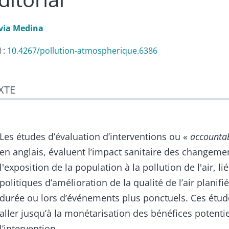
via
Medina
 :
10.4267/pollution-atmospherique.6386
te
XTE
liographie
er cet article
eur
Les études d’évaluation d’interventions ou «
accountab
en anglais, évaluent l’impact sanitaire des changeme
l'exposition de la population à la pollution de l'air, li
politiques d’amélioration de la qualité de l’air planifi
durée ou lors d’événements plus ponctuels. Ces étu
aller jusqu’à la monétarisation des bénéfices potenti
l’intervention.