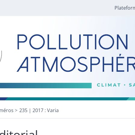
Platefor
méros
235 | 2017 : Varia
ditorial