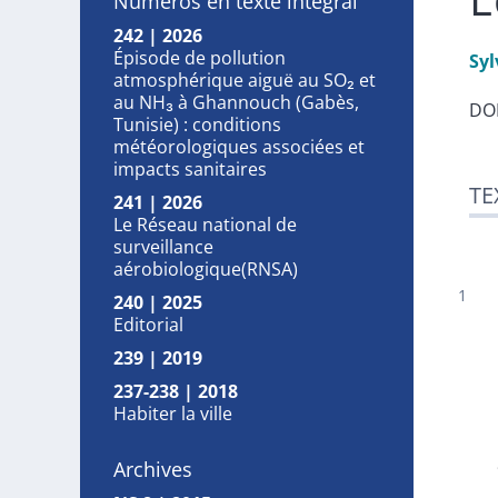
Numéros en texte intégral
242 | 2026
Épisode de pollution
Syl
atmosphérique aiguë au SO₂ et
au NH₃ à Ghannouch (Gabès,
DOI
Tunisie) : conditions
météorologiques associées et
impacts sanitaires
Tex
TE
Bib
241 | 2026
Cit
Le Réseau national de
surveillance
Aut
aérobiologique(RNSA)
240 | 2025
Editorial
239 | 2019
237-238 | 2018
Habiter la ville
Archives