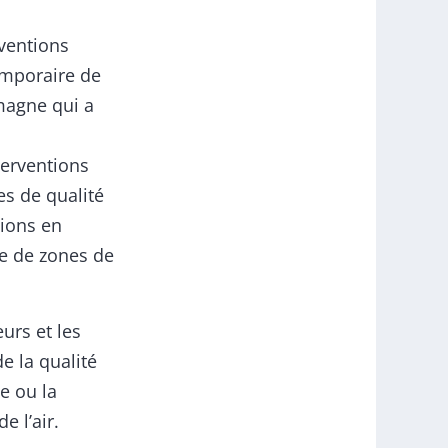
rventions
temporaire de
emagne qui a
nterventions
es de qualité
tions en
ce de zones de
urs et les
e la qualité
ce ou la
e l’air.