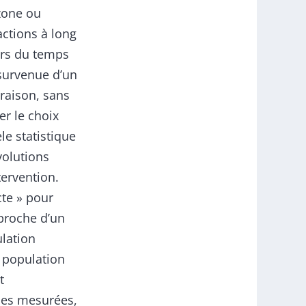
 zone ou
ctions à long
urs du temps
survenue d’un
raison, sans
er le choix
e statistique
volutions
tervention.
te » pour
 proche d’un
lation
a population
t
ues mesurées,