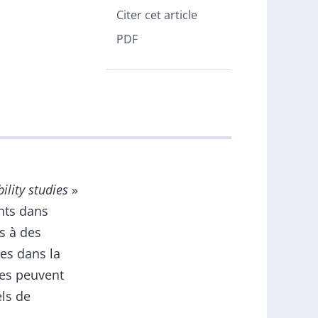
Citer cet article
PDF
ility studies
»
nts dans
és à des
ées dans la
des peuvent
els de