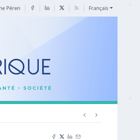
me Péren
Français