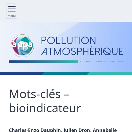
Menu
Mots-clés –
bioindicateur
Charles-Enzo
Dauphin
,
Julien
Dron
,
Annabelle