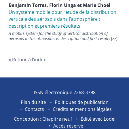
Benjamin
Torres
,
Florin
Unga
et
Marie
Choël
Un système mobile pour l’étude de la distribution
verticale des aérosols dans l’atmosphère :
description et premiers résultats
A mobile system for the study of vertical distribution of
aerosols in the atmosphere: description and first results
Retour à l’index
ISSN électronique 2268-3798
Plan du site
Politiques de publication
Contacts
Crédits et mentions légales
Conception : Chapitre neuf
Édité avec Lodel
Accès réservé