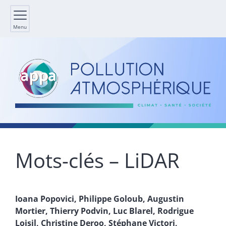
Menu
Mots-clés – LiDAR
Ioana
Popovici
,
Philippe
Goloub
,
Augustin
Mortier
,
Thierry
Podvin
,
Luc
Blarel
,
Rodrigue
Loisil
,
Christine
Deroo
,
Stéphane
Victori
,