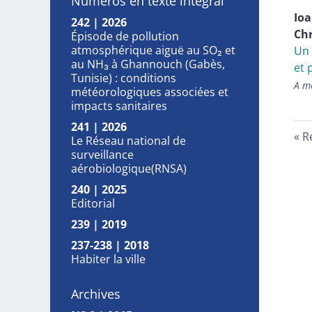
Numéros en texte intégral
Io
242 | 2026
Chr
Épisode de pollution
atmosphérique aiguë au SO₂ et
Un 
au NH₃ à Ghannouch (Gabès,
et 
Tunisie) : conditions
A mo
météorologiques associées et
impacts sanitaires
241 | 2026
R
Le Réseau national de
surveillance
aérobiologique(RNSA)
240 | 2025
Editorial
239 | 2019
237-238 | 2018
Habiter la ville
Archives