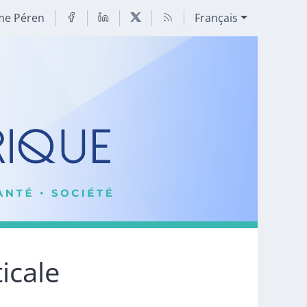
me Péren
Français
ticale