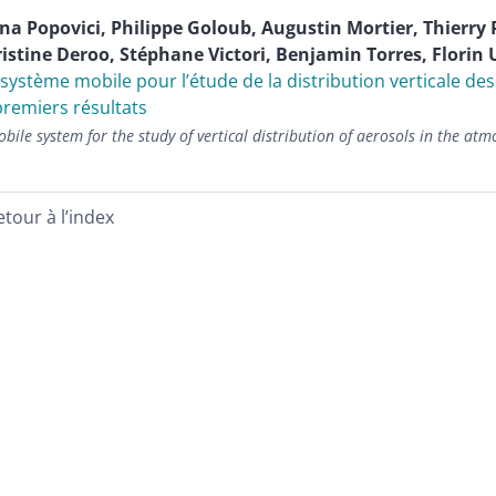
ana
Popovici
,
Philippe
Goloub
,
Augustin
Mortier
,
Thierry
istine
Deroo
,
Stéphane
Victori
,
Benjamin
Torres
,
Florin
système mobile pour l’étude de la distribution verticale de
premiers résultats
bile system for the study of vertical distribution of aerosols in the atm
etour à l’index