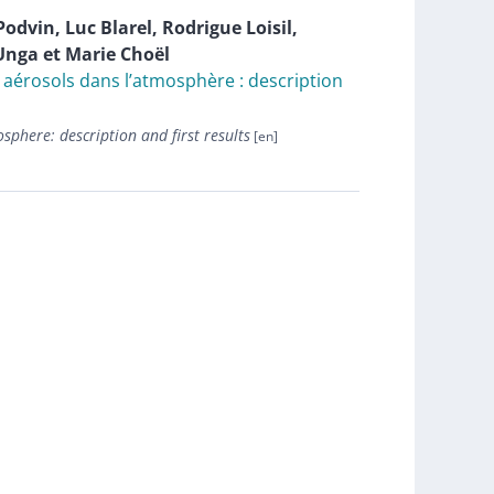
Podvin
,
Luc
Blarel
,
Rodrigue
Loisil
,
Unga
et
Marie
Choël
s aérosols dans l’atmosphère : description
osphere: description and first results