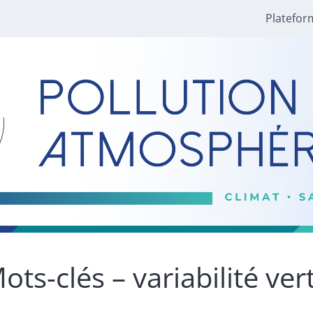
Platefor
ots-clés – variabilité ver