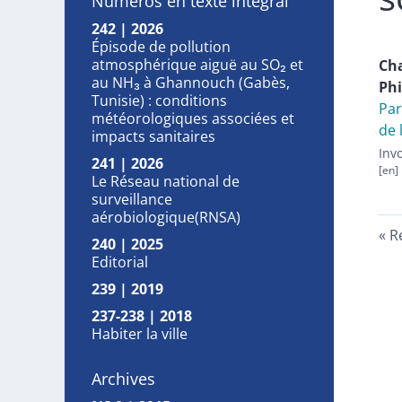
Numéros en texte intégral
242 | 2026
Épisode de pollution
atmosphérique aiguë au SO₂ et
Ch
au NH₃ à Ghannouch (Gabès,
Phi
Tunisie) : conditions
Par
météorologiques associées et
de 
impacts sanitaires
Inv
241 | 2026
Le Réseau national de
surveillance
aérobiologique(RNSA)
R
240 | 2025
Editorial
239 | 2019
237-238 | 2018
Habiter la ville
Archives