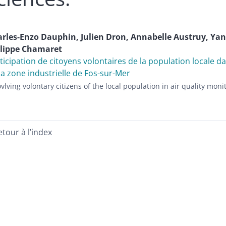
arles-Enzo
Dauphin
,
Julien
Dron
,
Annabelle
Austruy
,
Yan
lippe
Chamaret
ticipation de citoyens volontaires de la population locale da
la zone industrielle de Fos-sur-Mer
ovlving volontary citizens of the local population in air quality mon
etour à l’index