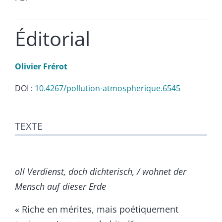
Éditorial
Olivier
Frérot
DOI :
10.4267/pollution-atmospherique.6545
Texte
TEXTE
Citer cet article
Auteur
oll Verdienst, doch dichterisch, / wohnet der
Mensch auf dieser Erde
« Riche en mérites, mais poétiquement