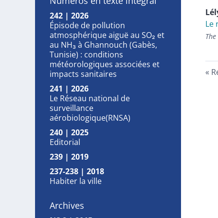
Numéros en texte intégral
Lé
242 | 2026
Le 
Épisode de pollution
atmosphérique aiguë au SO₂ et
The 
au NH₃ à Ghannouch (Gabès,
Tunisie) : conditions
météorologiques associées et
R
impacts sanitaires
241 | 2026
Le Réseau national de
surveillance
aérobiologique(RNSA)
240 | 2025
Editorial
239 | 2019
237-238 | 2018
Habiter la ville
Archives