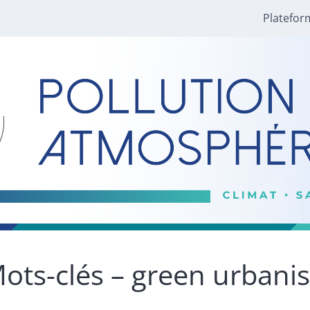
Platefor
ots-clés – green urbani