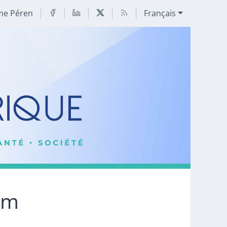
me Péren
Français
sm