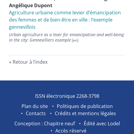
Angélique
Dupont
Agriculture urbaine comme levier d’émancipation
des femmes et de bien-être en ville : l’exemple
gennevillois
Urban agriculture as a lever for emancipation and well-being
in the city: Gennevilliers example
Retour à l’index
ISSN électronique 2268-3798
Plan du site
Politiques de publication
Contacts
Crédits et mentions légales
Conception : Chapitre neuf
Édité avec Lodel
Accès réservé