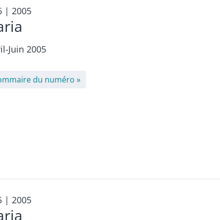
6
| 2005
aria
il-Juin 2005
ommaire du numéro
5
| 2005
aria