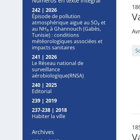
Numéros en texte intégral
18
242 | 2026
V
Épisode de pollution
atmosphérique aiguë au SO₂ et
au NH₃ à Ghannouch (Gabès,
Avr
Tunisie) : conditions
météorologiques associées et
impacts sanitaires
S
241 | 2026
Le Réseau national de
surveillance
aérobiologique(RNSA)
240 | 2025
Editorial
239 | 2019
237-238 | 2018
Habiter la ville
18
Archives
V