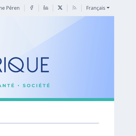
me Péren
Français