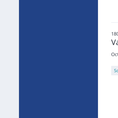
18
V
Oc
S