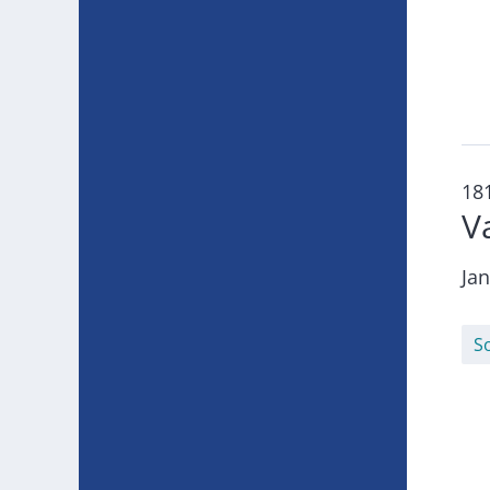
18
V
Ja
S