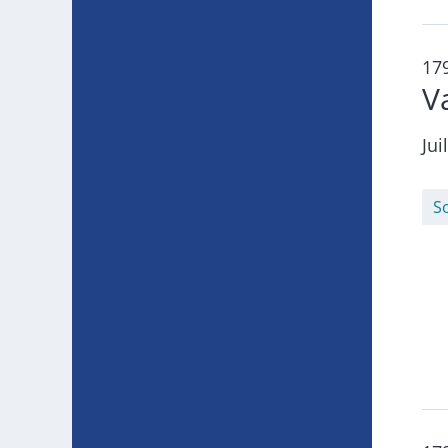
17
V
Jui
S