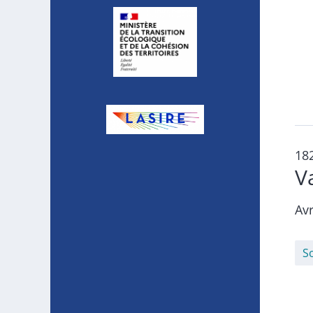
18
V
Avr
S