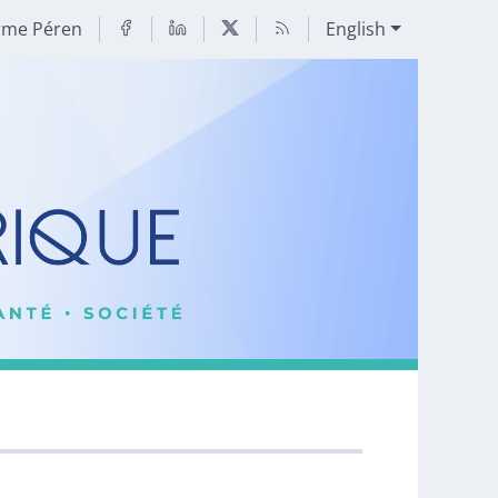
rme Péren
English