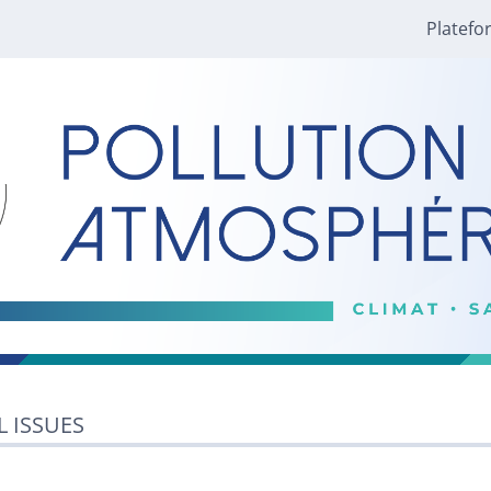
Platefo
L ISSUES