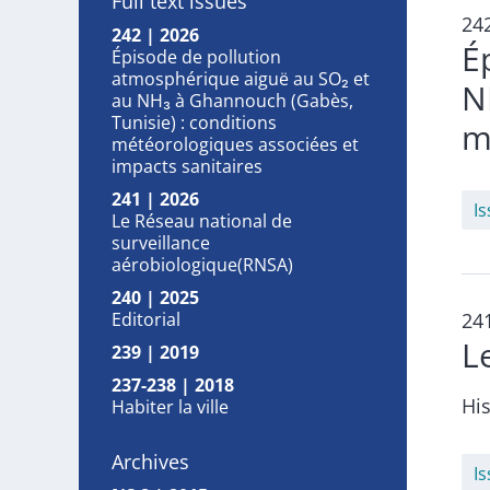
Full text issues
24
242 | 2026
É
Épisode de pollution
atmosphérique aiguë au SO₂ et
N
au NH₃ à Ghannouch (Gabès,
Tunisie) : conditions
m
météorologiques associées et
impacts sanitaires
241 | 2026
I
Le Réseau national de
surveillance
aérobiologique(RNSA)
240 | 2025
Editorial
24
L
239 | 2019
237-238 | 2018
His
Habiter la ville
Archives
I