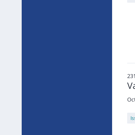
23
V
Oc
I