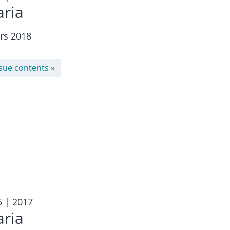
aria
rs 2018
ssue contents
5
| 2017
aria