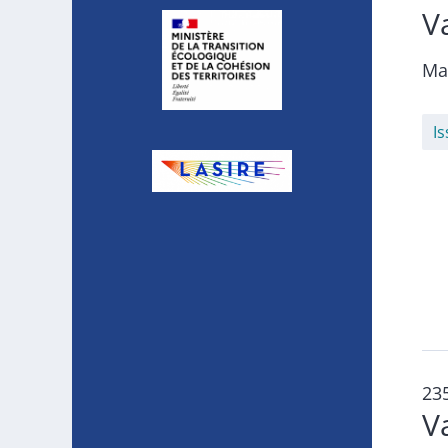
V
Ma
I
23
V