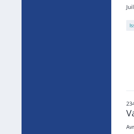
Jui
I
23
V
Avr