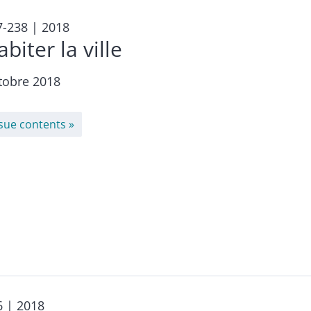
7-238
| 2018
biter la ville
tobre 2018
ssue contents
6
| 2018