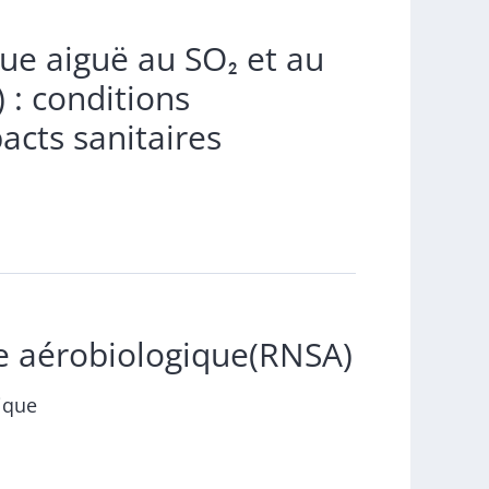
ue aiguë au SO₂ et au
 : conditions
acts sanitaires
ce aérobiologique(RNSA)
lique