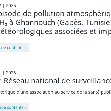
2
| 2026
pisode de pollution atmosphériq
H₃ à Ghannouch (Gabès, Tunisie)
étéorologiques associées et imp
ssue contents
1
| 2026
e Réseau national de surveillan
torique d'une association au service de la santé pub
ssue contents