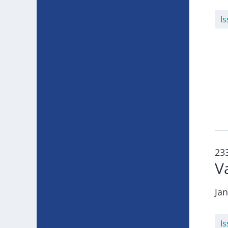
I
23
V
Jan
I