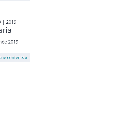
9
| 2019
aria
née 2019
ssue contents