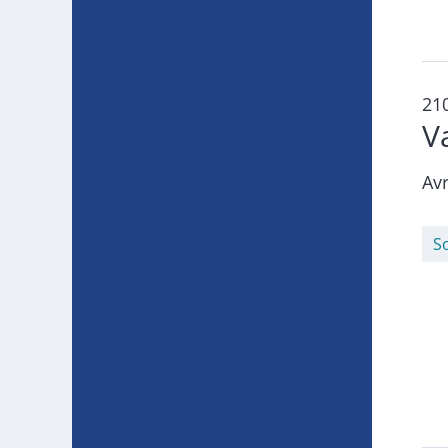
21
V
Avr
S