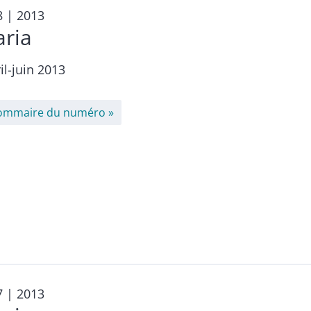
8
| 2013
aria
il-juin 2013
ommaire du numéro
7
| 2013