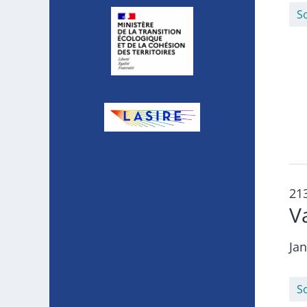
S
21
V
Jan
S