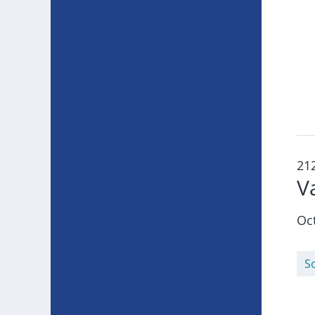
21
V
Oc
S