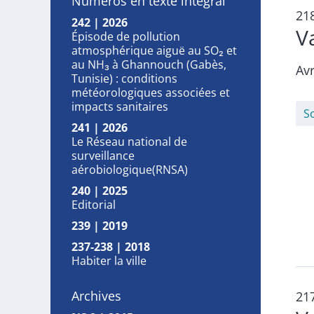
Numéros en texte intégral
21
242 | 2026
V
Épisode de pollution
atmosphérique aiguë au SO₂ et
au NH₃ à Ghannouch (Gabès,
Avr
Tunisie) : conditions
météorologiques associées et
impacts sanitaires
S
241 | 2026
Le Réseau national de
surveillance
aérobiologique(RNSA)
240 | 2025
Editorial
239 | 2019
237-238 | 2018
Habiter la ville
Archives
21