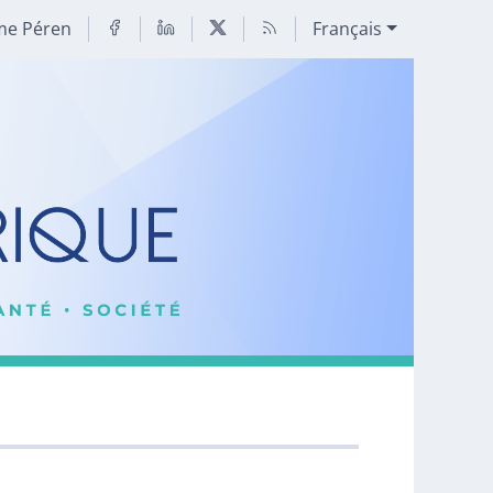
me Péren
Français