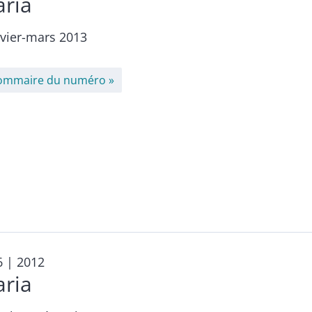
aria
nvier-mars 2013
ommaire du numéro
6
| 2012
aria