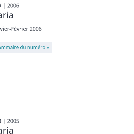
9
| 2006
aria
vier-Février 2006
ommaire du numéro
8
| 2005
aria