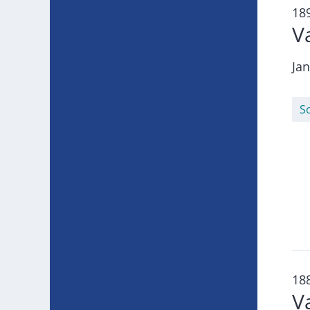
18
V
Jan
S
18
V