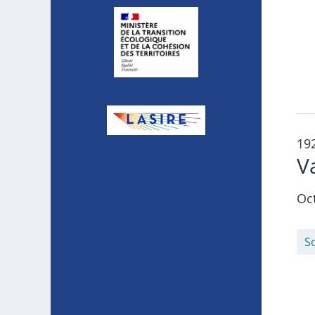
19
V
Oc
S