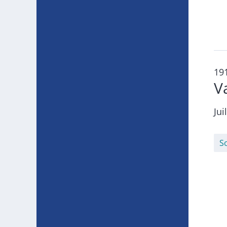
19
V
Jui
S