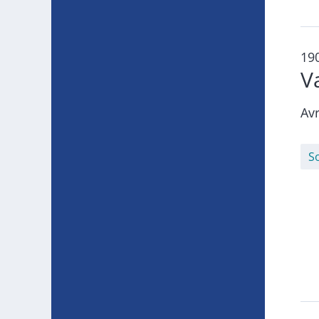
19
V
Avr
S