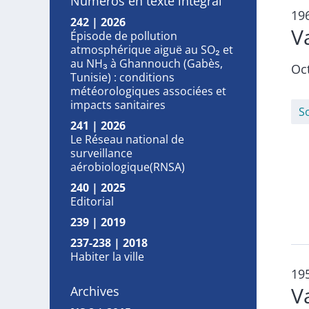
Numéros en texte intégral
19
242 | 2026
V
Épisode de pollution
atmosphérique aiguë au SO₂ et
au NH₃ à Ghannouch (Gabès,
Oc
Tunisie) : conditions
météorologiques associées et
impacts sanitaires
S
241 | 2026
Le Réseau national de
surveillance
aérobiologique(RNSA)
240 | 2025
Editorial
239 | 2019
237-238 | 2018
Habiter la ville
19
V
Archives