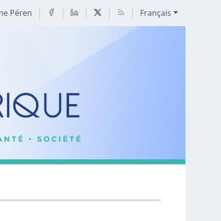
me Péren
Français