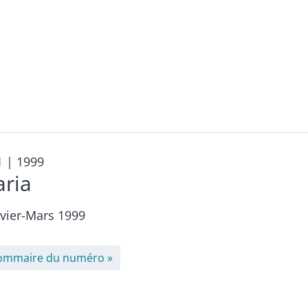
1
| 1999
aria
nvier-Mars 1999
ommaire du numéro