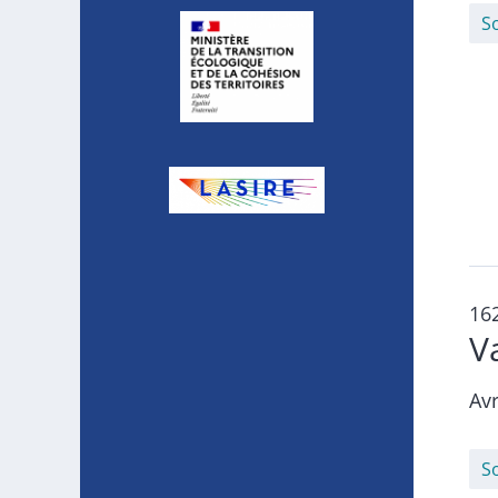
S
16
V
Avr
S