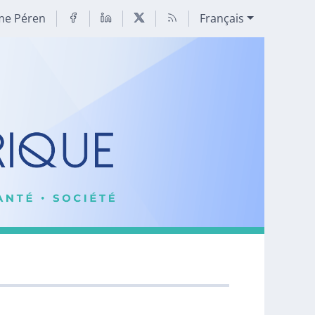
me Péren
Français