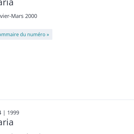
aria
nvier-Mars 2000
ommaire du numéro
4
| 1999
aria