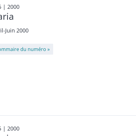
6
| 2000
aria
il-Juin 2000
ommaire du numéro
5
| 2000