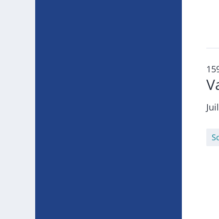
15
V
Jui
S