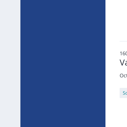
16
V
Oc
S