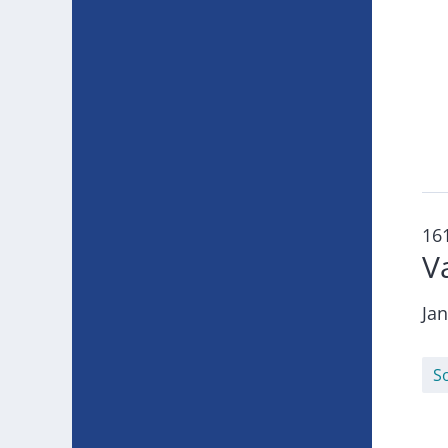
16
V
Ja
S