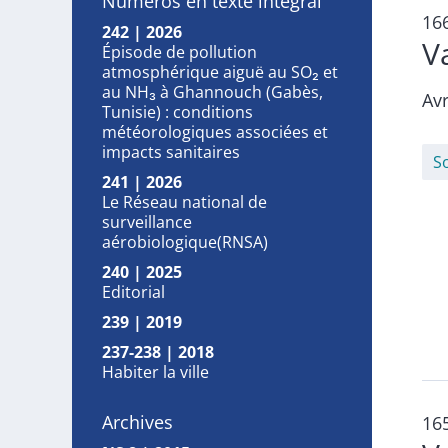
Numéros en texte intégral
16
242 | 2026
V
Épisode de pollution
atmosphérique aiguë au SO₂ et
au NH₃ à Ghannouch (Gabès,
Avr
Tunisie) : conditions
météorologiques associées et
impacts sanitaires
S
241 | 2026
Le Réseau national de
surveillance
aérobiologique(RNSA)
240 | 2025
Editorial
239 | 2019
237-238 | 2018
Habiter la ville
Archives
16