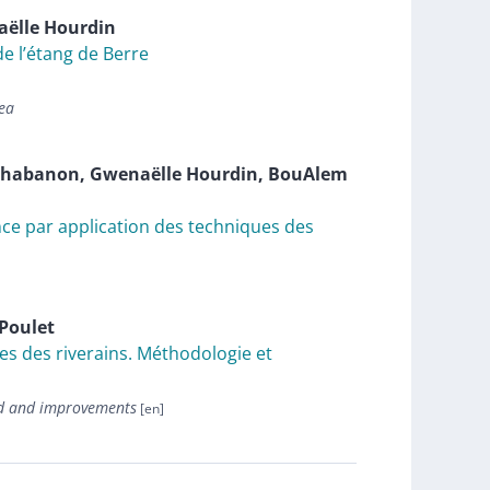
aëlle
Hourdin
de l’étang de Berre
rea
Chabanon
,
Gwenaëlle
Hourdin
,
BouAlem
lance par application des techniques des
Poulet
es des riverains. Méthodologie et
od and improvements