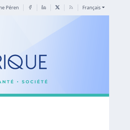
me Péren
Français