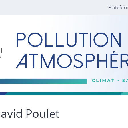
Platefor
avid
Poulet