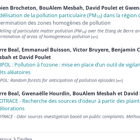
bien
Brocheton
,
BouAlem
Mesbah
,
David
Poulet
et
Gwen
élisation de la pollution particulaire (PM
) dans la région 
10
ermination des zones homogènes de pollution
lling of particulate matter pollution (PM
) over the Etang de Berre a
10
ermination of areas of homogeneous pollution
rre
Beal
,
Emmanuel
Buisson
,
Victor
Bruyere
,
Benjamin
sbah
et
David
Poulet
IPOL : Pollution à lʼozone : mise en place dʼun outil de vigi
êts aléatoires
POL: Random forests for anticipation of pollution episodes
rre
Beal
,
Gwenaëlle
Hourdin
,
BouAlem
Mesbah
et
David
TRACE - Recherche des sources d’odeur à partir des plaint
liorations
TRACE - Odor sources investigation based on public complaints. Meth
etour à l’index