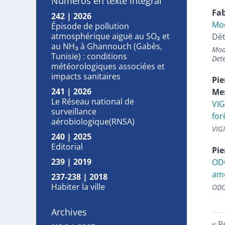
Numéros en texte intégral
Fa
242 | 2026
Mod
Épisode de pollution
atmosphérique aiguë au SO₂ et
Dét
au NH₃ à Ghannouch (Gabès,
Mode
Tunisie) : conditions
Det
météorologiques associées et
impacts sanitaires
Pie
241 | 2026
Me
Le Réseau national de
VIG
surveillance
for
aérobiologique(RNSA)
VIGI
240 | 2025
Editorial
Pie
239 | 2019
ODO
amé
237-238 | 2018
Habiter la ville
ODO
Archives
R