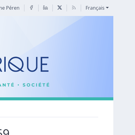
me Péren
Français
69