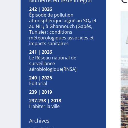
Numéros en texte intégral
242 | 2026
Épisode de pollution
atmosphérique aiguë au SO₂ et
au NH₃ à Ghannouch (Gabès,
Tunisie) : conditions
météorologiques associées et
impacts sanitaires
241 | 2026
Le Réseau national de
surveillance
aérobiologique(RNSA)
240 | 2025
Editorial
239 | 2019
237-238 | 2018
Habiter la ville
Archives