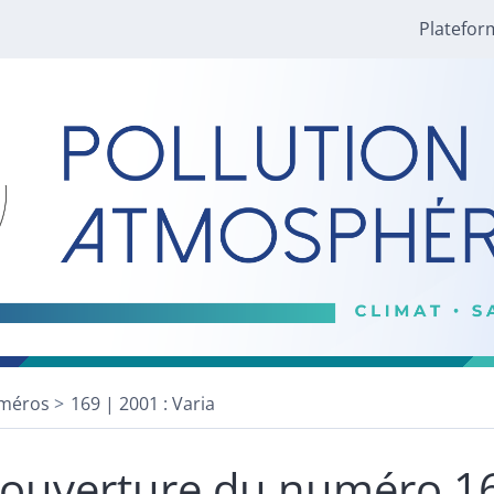
Platefor
méros
169 | 2001 : Varia
ouverture du numéro 1