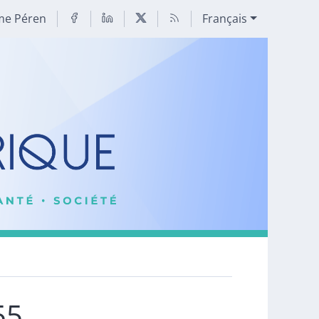
me Péren
Français
55