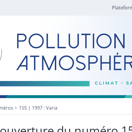
Platefor
méros
155 | 1997 : Varia
ouverture du numéro 1